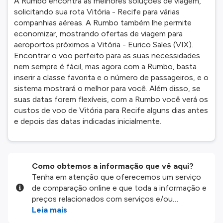
A Rumbo encontra as melhores soluções de viagem,
solicitando sua rota Vitória - Recife para várias
companhias aéreas. A Rumbo também lhe permite
economizar, mostrando ofertas de viagem para
aeroportos próximos a Vitória - Eurico Sales (VIX).
Encontrar o voo perfeito para as suas necessidades
nem sempre é fácil, mas agora com a Rumbo, basta
inserir a classe favorita e o número de passageiros, e o
sistema mostrará o melhor para você. Além disso, se
suas datas forem flexíveis, com a Rumbo você verá os
custos de voo de Vitória para Recife alguns dias antes
e depois das datas indicadas inicialmente.
Como obtemos a informação que vê aqui?
Tenha em atenção que oferecemos um serviço
de comparação online e que toda a informação e
preços relacionados com serviços e/ou
produtos disponíveis no nosso website são
Leia mais
disponibilizados pelos nossos parceiros