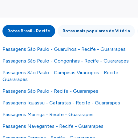
externos. Fazemos o nosso melhor para lhe
mostrar informação atualizada, mas tenha em
atenção que não somos responsáveis pela
integridade ou pela precisão da informação
Rotas Brasil - Recife
Rotas mais populares de Vitória
publicada, por isso verifique com atenção todas
as condições no website do parceiro antes de
fazer uma reserva. Para mais detalhes verifique
Passagens São Paulo - Guarulhos - Recife - Guararapes
os nossos
Termos e Condições
.
Passagens São Paulo - Congonhas - Recife - Guararapes
Passagens São Paulo - Campinas Viracopos - Recife -
Guararapes
Passagens São Paulo - Recife - Guararapes
Passagens Iguassu - Cataratas - Recife - Guararapes
Passagens Maringa - Recife - Guararapes
Passagens Navegantes - Recife - Guararapes
Passagens Teresina - Recife - Guararapes