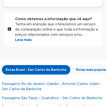
Como obtemos a informação que vê aqui?
Tenha em atenção que oferecemos um serviço
de comparação online e que toda a informação e
preços relacionados com serviços e/ou
produtos disponíveis no nosso website são
Leia mais
disponibilizados pelos nossos parceiros
externos. Fazemos o nosso melhor para lhe
mostrar informação atualizada, mas tenha em
atenção que não somos responsáveis pela
integridade ou pela precisão da informação
Rotas Brasil - San Carlos de Bariloche
Rotas mais popula
publicada, por isso verifique com atenção todas
as condições no website do parceiro antes de
fazer uma reserva. Para mais detalhes verifique
Passagens Rio de Janeiro-Galeão - Antonio Carlos Jobim -
os nossos
Termos e Condições
.
San Carlos de Bariloche
Passagens São Paulo - Guarulhos - San Carlos de Bariloche