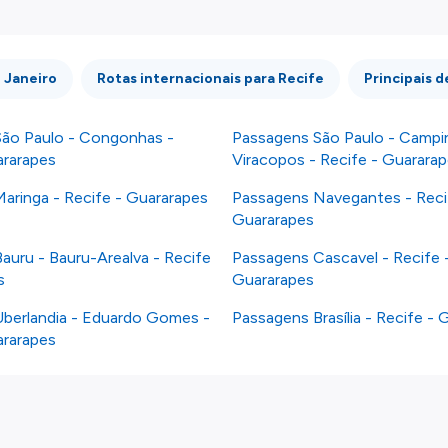
e não somos responsáveis pela integridade ou pela precisão
 atenção todas as condições no website do parceiro antes de
os nossos
Termos e Condições
.
e Janeiro
Rotas internacionais para Recife
Principais d
ão Paulo - Congonhas -
Passagens São Paulo - Campi
ararapes
Viracopos - Recife - Guarara
aringa - Recife - Guararapes
Passagens Navegantes - Reci
Guararapes
auru - Bauru-Arealva - Recife
Passagens Cascavel - Recife 
s
Guararapes
berlandia - Eduardo Gomes -
Passagens Brasília - Recife - 
ararapes