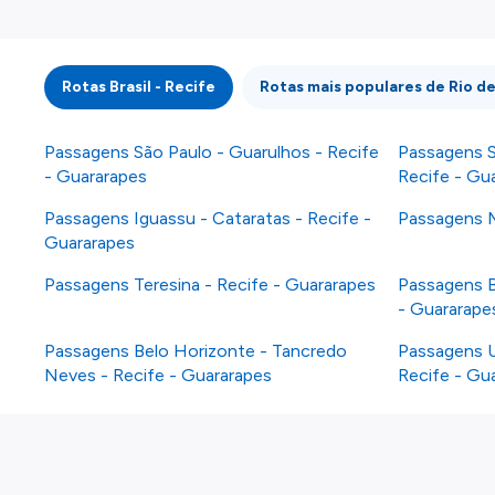
informação atualizada, mas tenha em atenção qu
da informação publicada, por isso verifique com
fazer uma reserva. Para mais detalhes verifique 
Rotas Brasil - Recife
Rotas mais populares de Rio d
Passagens São Paulo - Guarulhos - Recife
Passagens S
- Guararapes
Recife - Gu
Passagens Iguassu - Cataratas - Recife -
Passagens M
Guararapes
Passagens Teresina - Recife - Guararapes
Passagens B
- Guararape
Passagens Belo Horizonte - Tancredo
Passagens U
Neves - Recife - Guararapes
Recife - Gu