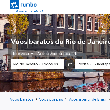
Powered by Jetcost
Voos baratos do Rio de Janeiro
Ida e volta
Apenas voos diretos
Voos baratos
Voos por país
Voos a partir de Brasil