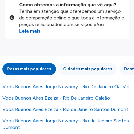
Como obtemos a informação que vê aqui?
Tenha em atenção que oferecemos um serviço
de comparação online e que toda a informação e
preços relacionados com serviços e/ou
produtos disponíveis no nosso website são
Leia mais
disponibilizados pelos nossos parceiros
externos. Fazemos o nosso melhor para lhe
mostrar informação atualizada, mas tenha em
atenção que não somos responsáveis pela
integridade ou pela precisão da informação
Rotas mais populares
Cidades mais populares
Dest
publicada, por isso verifique com atenção todas
as condições no website do parceiro antes de
fazer uma reserva. Para mais detalhes verifique
Voos Buenos Aires Jorge Newbery - Rio De Janeiro Galeão
os nossos
Termos e Condições
.
Voos Buenos Aires Ezeiza - Rio De Janeiro Galeão
Voos Buenos Aires Ezeiza - Rio de Janeiro Santos Dumont
Voos Buenos Aires Jorge Newbery - Rio de Janeiro Santos
Dumont