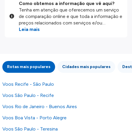
Como obtemos a informação que vê aqui?
Tenha em atenção que oferecemos um serviço
de comparação online e que toda a informação e
preços relacionados com serviços e/ou
produtos disponíveis no nosso website são
Leia mais
disponibilizados pelos nossos parceiros
externos. Fazemos o nosso melhor para lhe
mostrar informação atualizada, mas tenha em
atenção que não somos responsáveis pela
integridade ou pela precisão da informação
Rotas mais populares
Cidades mais populares
Dest
publicada, por isso verifique com atenção todas
as condições no website do parceiro antes de
fazer uma reserva. Para mais detalhes verifique
Voos Recife - São Paulo
os nossos
Termos e Condições
.
Voos São Paulo - Recife
Voos Rio de Janeiro - Buenos Aires
Voos Boa Vista - Porto Alegre
Voos São Paulo - Teresina