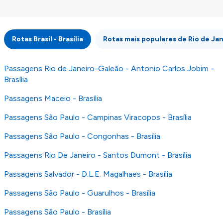
mostrar informação atualizada, mas tenha em
atenção que não somos responsáveis pela
integridade ou pela precisão da informação
Rotas Brasil - Brasília
Rotas mais populares de Rio de Ja
publicada, por isso verifique com atenção todas
as condições no website do parceiro antes de
fazer uma reserva. Para mais detalhes verifique
Passagens Rio de Janeiro-Galeão - Antonio Carlos Jobim -
os nossos
Termos e Condições
.
Brasília
Passagens Maceio - Brasília
Passagens São Paulo - Campinas Viracopos - Brasília
Passagens São Paulo - Congonhas - Brasília
Passagens Rio De Janeiro - Santos Dumont - Brasília
Passagens Salvador - D.L.E. Magalhaes - Brasília
Passagens São Paulo - Guarulhos - Brasília
Passagens São Paulo - Brasília