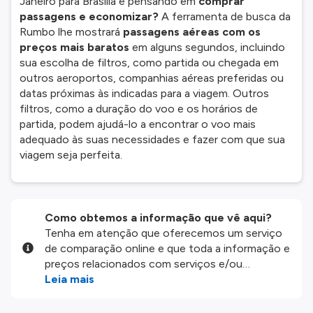
Janeiro para Brasília e pensando em
comprar
passagens e economizar?
A ferramenta de busca da
Rumbo lhe mostrará
passagens aéreas com os
preços mais baratos
em alguns segundos, incluindo
sua escolha de filtros, como partida ou chegada em
outros aeroportos, companhias aéreas preferidas ou
datas próximas às indicadas para a viagem. Outros
filtros, como a duração do voo e os horários de
partida, podem ajudá-lo a encontrar o voo mais
adequado às suas necessidades e fazer com que sua
viagem seja perfeita.
Como obtemos a informação que vê aqui?
Tenha em atenção que oferecemos um serviço
de comparação online e que toda a informação e
preços relacionados com serviços e/ou
produtos disponíveis no nosso website são
Leia mais
disponibilizados pelos nossos parceiros
externos. Fazemos o nosso melhor para lhe