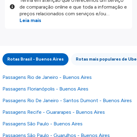
Tenha em atenção que oferecemos um serviço
de comparação online e que toda a informação e
preços relacionados com serviços e/ou
produtos disponíveis no nosso website são
Leia mais
disponibilizados pelos nossos parceiros
externos. Fazemos o nosso melhor para lhe
mostrar informação atualizada, mas tenha em
atenção que não somos responsáveis pela
integridade ou pela precisão da informação
Rotas Brasil - Buenos Aires
Rotas mais populares de Ube
publicada, por isso verifique com atenção todas
as condições no website do parceiro antes de
fazer uma reserva. Para mais detalhes verifique
Passagens Rio de Janeiro - Buenos Aires
os nossos
Termos e Condições
.
Passagens Florianópolis - Buenos Aires
Passagens Rio De Janeiro - Santos Dumont - Buenos Aires
Passagens Recife - Guararapes - Buenos Aires
Passagens São Paulo - Buenos Aires
Passagens São Paulo - Guarulhos - Buenos Aires