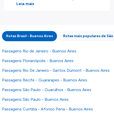
produtos disponíveis no nosso website são
Leia mais
disponibilizados pelos nossos parceiros
externos. Fazemos o nosso melhor para lhe
mostrar informação atualizada, mas tenha em
atenção que não somos responsáveis pela
integridade ou pela precisão da informação
Rotas Brasil - Buenos Aires
Rotas mais populares de São
publicada, por isso verifique com atenção todas
as condições no website do parceiro antes de
fazer uma reserva. Para mais detalhes verifique
Passagens Rio de Janeiro - Buenos Aires
os nossos
Termos e Condições
.
Passagens Florianópolis - Buenos Aires
Passagens Rio De Janeiro - Santos Dumont - Buenos Aires
Passagens Recife - Guararapes - Buenos Aires
Passagens São Paulo - Guarulhos - Buenos Aires
Passagens São Paulo - Buenos Aires
Passagens Curitiba - Afonso Pena - Buenos Aires