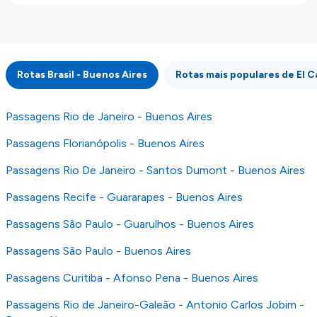
disponibilizados pelos nossos parceiros
externos. Fazemos o nosso melhor para lhe
mostrar informação atualizada, mas tenha em
atenção que não somos responsáveis pela
integridade ou pela precisão da informação
Rotas Brasil - Buenos Aires
Rotas mais populares de El C
publicada, por isso verifique com atenção todas
as condições no website do parceiro antes de
fazer uma reserva. Para mais detalhes verifique
Passagens Rio de Janeiro - Buenos Aires
os nossos
Termos e Condições
.
Passagens Florianópolis - Buenos Aires
Passagens Rio De Janeiro - Santos Dumont - Buenos Aires
Passagens Recife - Guararapes - Buenos Aires
Passagens São Paulo - Guarulhos - Buenos Aires
Passagens São Paulo - Buenos Aires
Passagens Curitiba - Afonso Pena - Buenos Aires
Passagens Rio de Janeiro-Galeão - Antonio Carlos Jobim -