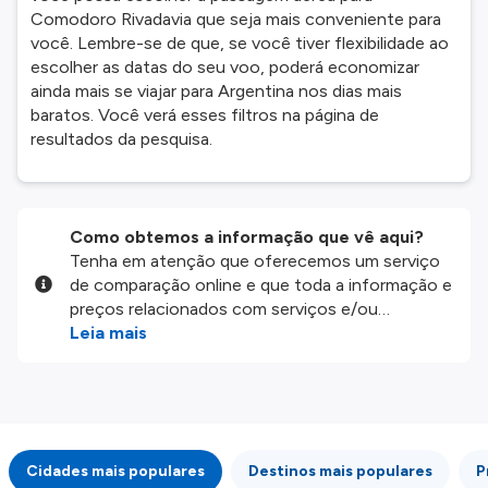
Comodoro Rivadavia que seja mais conveniente para
você. Lembre-se de que, se você tiver flexibilidade ao
escolher as datas do seu voo, poderá economizar
ainda mais se viajar para Argentina nos dias mais
baratos. Você verá esses filtros na página de
resultados da pesquisa.
Como obtemos a informação que vê aqui?
Tenha em atenção que oferecemos um serviço
de comparação online e que toda a informação e
preços relacionados com serviços e/ou
produtos disponíveis no nosso website são
Leia mais
disponibilizados pelos nossos parceiros
externos. Fazemos o nosso melhor para lhe
mostrar informação atualizada, mas tenha em
atenção que não somos responsáveis pela
integridade ou pela precisão da informação
Cidades mais populares
Destinos mais populares
P
publicada, por isso verifique com atenção todas