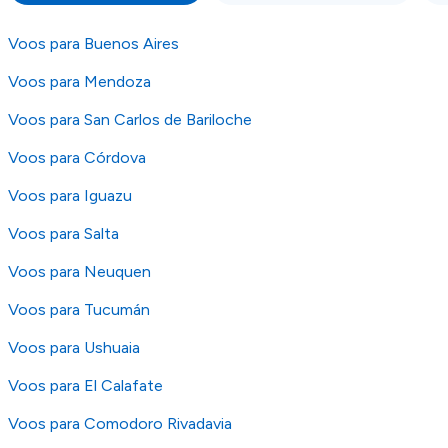
as condições no website do parceiro antes de
fazer uma reserva. Para mais detalhes verifique
Voos para Buenos Aires
os nossos
Termos e Condições
.
Voos para Mendoza
Voos para San Carlos de Bariloche
Voos para Córdova
Voos para Iguazu
Voos para Salta
Voos para Neuquen
Voos para Tucumán
Voos para Ushuaia
Voos para El Calafate
Voos para Comodoro Rivadavia