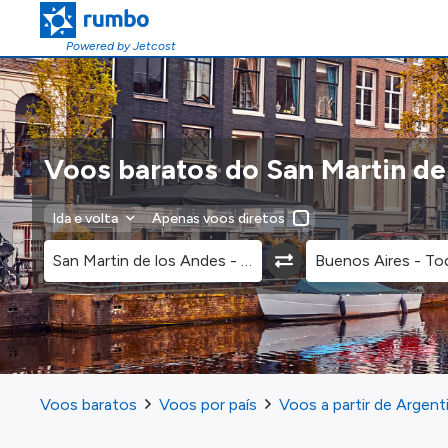
Powered by Jetcost
Voos baratos do San Martin de
Ida e volta
Apenas voos diretos
Voos baratos
Voos por país
Voos a partir de Argent