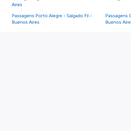
Aires
Passagens Porto Alegre - Salgado Fil -
Passagens G
Buenos Aires
Buenos Aire
Sobre nós
Política de privacidade
Política de cookies