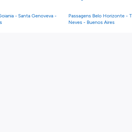
oiania - Santa Genoveva -
Passagens Belo Horizonte - 
s
Neves - Buenos Aires
Links
Voos por país
Linhas Aéreas