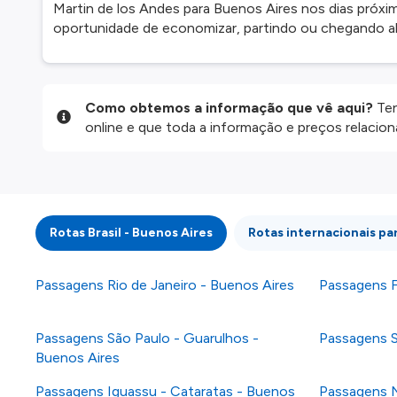
Martin de los Andes para Buenos Aires nos dias próx
oportunidade de economizar, partindo ou chegando al
Como obtemos a informação que vê aqui?
Ten
online e que toda a informação e preços relaci
website são disponibilizados pelos nossos parce
informação atualizada, mas tenha em atenção qu
da informação publicada, por isso verifique com
fazer uma reserva. Para mais detalhes verifique 
Rotas Brasil - Buenos Aires
Rotas internacionais pa
Passagens Rio de Janeiro - Buenos Aires
Passagens F
Passagens São Paulo - Guarulhos -
Passagens S
Buenos Aires
Passagens Iguassu - Cataratas - Buenos
Passagens N