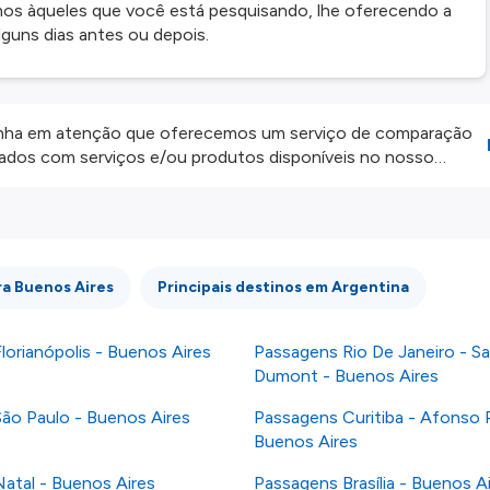
imos àqueles que você está pesquisando, lhe oferecendo a
guns dias antes ou depois.
ha em atenção que oferecemos um serviço de comparação
onados com serviços e/ou produtos disponíveis no nosso
iros externos. Fazemos o nosso melhor para lhe mostrar
e não somos responsáveis pela integridade ou pela precisão
 atenção todas as condições no website do parceiro antes de
os nossos
Termos e Condições
.
ra Buenos Aires
Principais destinos em Argentina
lorianópolis - Buenos Aires
Passagens Rio De Janeiro - S
Dumont - Buenos Aires
ão Paulo - Buenos Aires
Passagens Curitiba - Afonso 
Buenos Aires
atal - Buenos Aires
Passagens Brasília - Buenos A