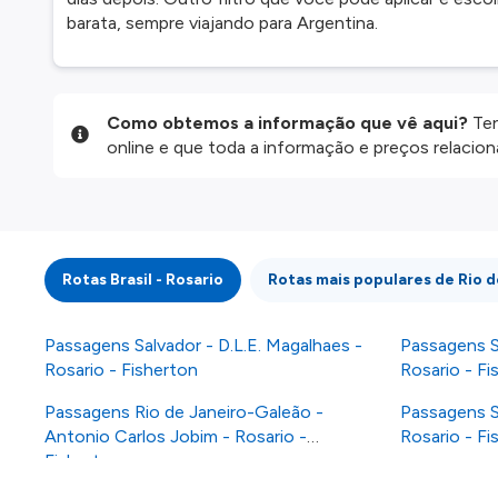
barata, sempre viajando para Argentina.
Como obtemos a informação que vê aqui?
Ten
online e que toda a informação e preços relaci
website são disponibilizados pelos nossos parce
informação atualizada, mas tenha em atenção qu
da informação publicada, por isso verifique com
fazer uma reserva. Para mais detalhes verifique 
Rotas Brasil - Rosario
Rotas mais populares de Rio d
Passagens Salvador - D.L.E. Magalhaes -
Passagens S
Rosario - Fisherton
Rosario - Fi
Passagens Rio de Janeiro-Galeão -
Passagens S
Antonio Carlos Jobim - Rosario -
Rosario - Fi
Fisherton