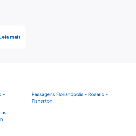
Leia mais
o -
Passagens Florianópolis - Rosario -
Fisherton
nas
on