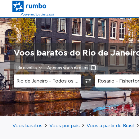
Powered by Jetcost
Voos baratos do Rio de Janeir
Ida e volta
Apenas voos diretos
Voos baratos
Voos por país
Voos a partir de Brasil