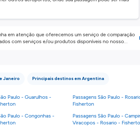
ha em atenção que oferecemos um serviço de comparação
onados com serviços e/ou produtos disponíveis no nosso
iros externos. Fazemos o nosso melhor para lhe mostrar
e não somos responsáveis pela integridade ou pela precisão
 atenção todas as condições no website do parceiro antes de
os nossos
Termos e Condições
.
e Janeiro
Principais destinos em Argentina
ão Paulo - Guarulhos -
Passagens São Paulo - Rosari
sherton
Fisherton
ão Paulo - Congonhas -
Passagens São Paulo - Campi
sherton
Viracopos - Rosario - Fishert