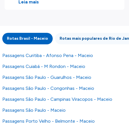
produtos disponíveis no nosso website são
Leia mais
disponibilizados pelos nossos parceiros
externos. Fazemos o nosso melhor para lhe
mostrar informação atualizada, mas tenha em
atenção que não somos responsáveis pela
integridade ou pela precisão da informação
Rotas Brasil - Maceio
Rotas mais populares de Rio de Ja
publicada, por isso verifique com atenção todas
as condições no website do parceiro antes de
fazer uma reserva. Para mais detalhes verifique
Passagens Curitiba - Afonso Pena - Maceio
os nossos
Termos e Condições
.
Passagens Cuiabá - M Rondon - Maceio
Passagens São Paulo - Guarulhos - Maceio
Passagens São Paulo - Congonhas - Maceio
Passagens São Paulo - Campinas Viracopos - Maceio
Passagens São Paulo - Maceio
Passagens Porto Velho - Belmonte - Maceio