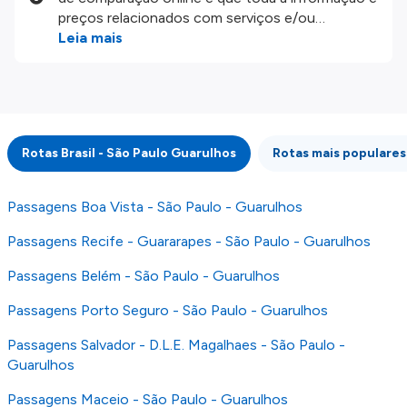
preços relacionados com serviços e/ou
produtos disponíveis no nosso website são
Leia mais
disponibilizados pelos nossos parceiros
externos. Fazemos o nosso melhor para lhe
mostrar informação atualizada, mas tenha em
atenção que não somos responsáveis pela
integridade ou pela precisão da informação
Rotas Brasil - São Paulo Guarulhos
Rotas mais populares
publicada, por isso verifique com atenção todas
as condições no website do parceiro antes de
fazer uma reserva. Para mais detalhes verifique
Passagens Boa Vista - São Paulo - Guarulhos
os nossos
Termos e Condições
.
Passagens Recife - Guararapes - São Paulo - Guarulhos
Passagens Belém - São Paulo - Guarulhos
Passagens Porto Seguro - São Paulo - Guarulhos
Passagens Salvador - D.L.E. Magalhaes - São Paulo -
Guarulhos
Passagens Maceio - São Paulo - Guarulhos