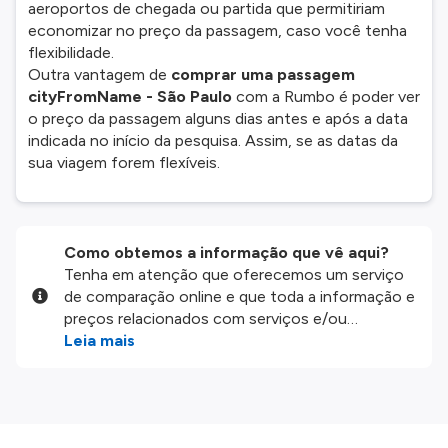
aeroportos de chegada ou partida que permitiriam
economizar no preço da passagem, caso você tenha
flexibilidade.
Outra vantagem de
comprar uma passagem
cityFromName - São Paulo
com a Rumbo é poder ver
o preço da passagem alguns dias antes e após a data
indicada no início da pesquisa. Assim, se as datas da
sua viagem forem flexíveis.
Como obtemos a informação que vê aqui?
Tenha em atenção que oferecemos um serviço
de comparação online e que toda a informação e
preços relacionados com serviços e/ou
produtos disponíveis no nosso website são
Leia mais
disponibilizados pelos nossos parceiros
externos. Fazemos o nosso melhor para lhe
mostrar informação atualizada, mas tenha em
atenção que não somos responsáveis pela