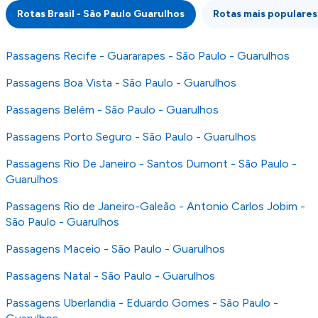
integridade ou pela precisão da informação
Rotas Brasil - São Paulo Guarulhos
Rotas mais populares
publicada, por isso verifique com atenção todas
as condições no website do parceiro antes de
fazer uma reserva. Para mais detalhes verifique
Passagens Recife - Guararapes - São Paulo - Guarulhos
os nossos
Termos e Condições
.
Passagens Boa Vista - São Paulo - Guarulhos
Passagens Belém - São Paulo - Guarulhos
Passagens Porto Seguro - São Paulo - Guarulhos
Passagens Rio De Janeiro - Santos Dumont - São Paulo -
Guarulhos
Passagens Rio de Janeiro-Galeão - Antonio Carlos Jobim -
São Paulo - Guarulhos
Passagens Maceio - São Paulo - Guarulhos
Passagens Natal - São Paulo - Guarulhos
Passagens Uberlandia - Eduardo Gomes - São Paulo -