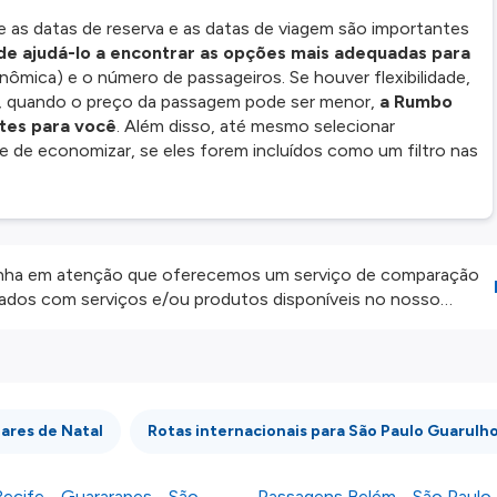
e as datas de reserva e as datas de viagem são importantes
e ajudá-lo a encontrar as opções mais adequadas para
nômica) e o número de passageiros. Se houver flexibilidade,
as, quando o preço da passagem pode ser menor,
a Rumbo
tes para você
. Além disso, até mesmo selecionar
e de economizar, se eles forem incluídos como um filtro nas
ha em atenção que oferecemos um serviço de comparação
onados com serviços e/ou produtos disponíveis no nosso
iros externos. Fazemos o nosso melhor para lhe mostrar
e não somos responsáveis pela integridade ou pela precisão
 atenção todas as condições no website do parceiro antes de
os nossos
Termos e Condições
.
ares de Natal
Rotas internacionais para São Paulo Guarulh
ecife - Guararapes - São
Passagens Belém - São Paulo 