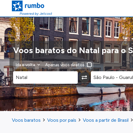
Powered by Jetcost
Voos baratos do Natal para o 
Ida e volta
Apenas voos diretos
Voos baratos
Voos por país
Voos a partir de Brasil