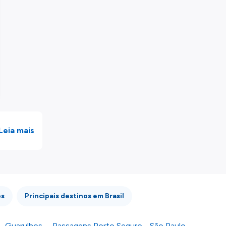
Leia mais
os
Principais destinos em Brasil
- Guarulhos
Passagens Porto Seguro - São Paulo -