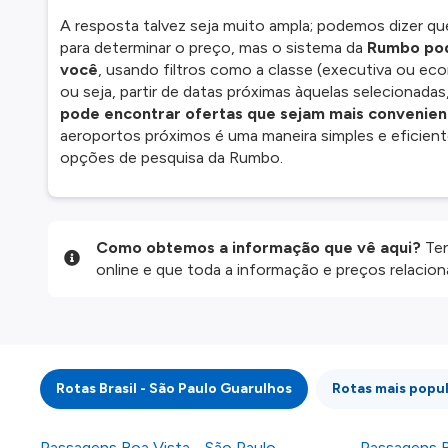
A resposta talvez seja muito ampla; podemos dizer qu
para determinar o preço, mas o sistema da
Rumbo pod
você
, usando filtros como a classe (executiva ou eco
ou seja, partir de datas próximas àquelas selecionad
pode encontrar ofertas que sejam mais convenien
aeroportos próximos é uma maneira simples e eficient
opções de pesquisa da Rumbo.
Como obtemos a informação que vê aqui?
Ten
online e que toda a informação e preços relaci
website são disponibilizados pelos nossos parce
informação atualizada, mas tenha em atenção qu
da informação publicada, por isso verifique com
fazer uma reserva. Para mais detalhes verifique 
Rotas Brasil - São Paulo Guarulhos
Rotas mais popul
Passagens Boa Vista - São Paulo -
Passagens R