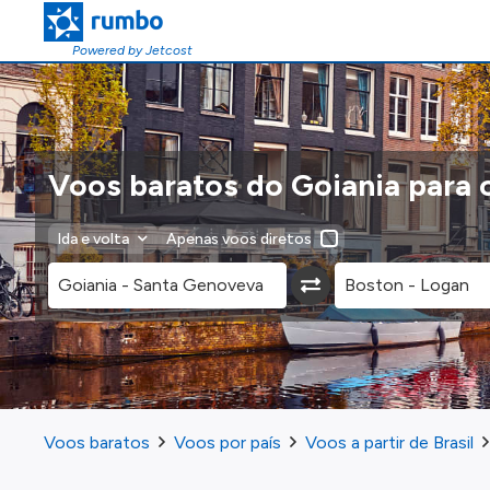
Powered by Jetcost
Voos baratos do Goiania para 
Ida e volta
Apenas voos diretos
Voos baratos
Voos por país
Voos a partir de Brasil