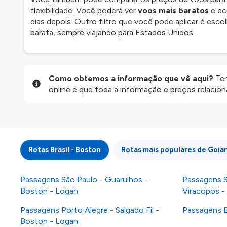
flexibilidade. Você poderá ver
voos mais baratos
e ec
dias depois. Outro filtro que você pode aplicar é es
barata, sempre viajando para Estados Unidos.
Como obtemos a informação que vê aqui?
Ten
online e que toda a informação e preços relaci
website são disponibilizados pelos nossos parce
informação atualizada, mas tenha em atenção qu
da informação publicada, por isso verifique com
fazer uma reserva. Para mais detalhes verifique 
Rotas Brasil - Boston
Rotas mais populares de Goia
Passagens São Paulo - Guarulhos -
Passagens S
Boston - Logan
Viracopos -
Passagens Porto Alegre - Salgado Fil -
Passagens B
Boston - Logan