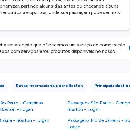
onomizar, partindo alguns dias antes ou chegando alguns
colher outros aeroportos, onde sua passagem pode ser mais
ha em atenção que oferecemos um serviço de comparação
onados com serviços e/ou produtos disponíveis no nosso
iros externos. Fazemos o nosso melhor para lhe mostrar
e não somos responsáveis pela integridade ou pela precisão
 atenção todas as condições no website do parceiro antes de
os nossos
Termos e Condições
.
nia
Rotas internacionais para Boston
Principais destin
ão Paulo - Campinas
Passagens São Paulo - Congo
 Boston - Logan
Boston - Logan
rasília - Boston - Logan
Passagens Rio de Janeiro - B
Logan