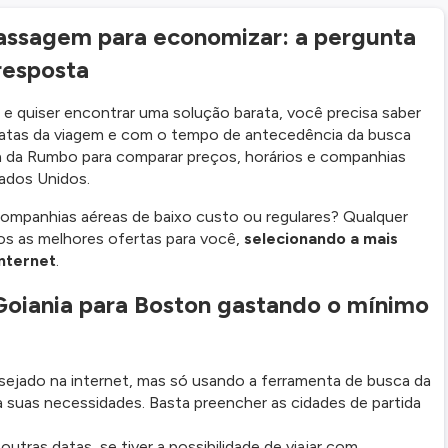
ssagem para economizar: a pergunta
resposta
e quiser encontrar uma solução barata, você precisa saber
atas da viagem e com o tempo de antecedência da busca
ca da Rumbo para comparar preços, horários e companhias
ados Unidos.
ompanhias aéreas de baixo custo ou regulares? Qualquer
os as melhores ofertas para você,
selecionando a mais
nternet
.
iania para Boston gastando o mínimo
ejado na internet, mas só usando a ferramenta de busca da
 suas necessidades. Basta preencher as cidades de partida
ras datas, se tiver a possibilidade de viajar com