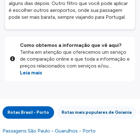
alguns dias depois. Outro filtro que você pode aplicar
é escolher outros aeroportos, onde sua passagem
pode ser mais barata, sempre viajando para Portugal.
Como obtemos a informação que vê aqui?
Tenha em atenção que oferecemos um serviço
de comparação online e que toda a informação e
preços relacionados com serviços e/ou
produtos disponíveis no nosso website são
Leia mais
disponibilizados pelos nossos parceiros
externos. Fazemos o nosso melhor para lhe
mostrar informação atualizada, mas tenha em
atenção que não somos responsáveis pela
integridade ou pela precisão da informação
Rotas Brasil - Porto
Rotas mais populares de Goiania
publicada, por isso verifique com atenção todas
as condições no website do parceiro antes de
fazer uma reserva. Para mais detalhes verifique
Passagens São Paulo - Guarulhos - Porto
os nossos
Termos e Condições
.