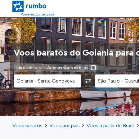
Powered by Jetcost
Voos baratos do Goiania para 
Ida e volta
Apenas voos diretos
Voos baratos
Voos por país
Voos a partir de Brasil