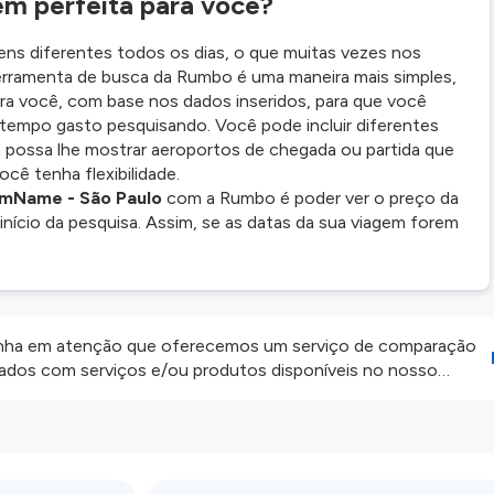
em perfeita para você?
ens diferentes todos os dias, o que muitas vezes nos
ferramenta de busca da Rumbo é uma maneira mais simples,
ara você, com base nos dados inseridos, para que você
tempo gasto pesquisando. Você pode incluir diferentes
 possa lhe mostrar aeroportos de chegada ou partida que
cê tenha flexibilidade.
mName - São Paulo
com a Rumbo é poder ver o preço da
início da pesquisa. Assim, se as datas da sua viagem forem
ha em atenção que oferecemos um serviço de comparação
onados com serviços e/ou produtos disponíveis no nosso
iros externos. Fazemos o nosso melhor para lhe mostrar
e não somos responsáveis pela integridade ou pela precisão
 atenção todas as condições no website do parceiro antes de
os nossos
Termos e Condições
.