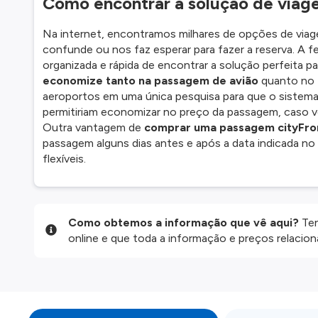
Como encontrar a solução de viag
Na internet, encontramos milhares de opções de viag
confunde ou nos faz esperar para fazer a reserva. A 
organizada e rápida de encontrar a solução perfeita p
economize tanto na passagem de avião
quanto no 
aeroportos em uma única pesquisa para que o sistema
permitiriam economizar no preço da passagem, caso vo
Outra vantagem de
comprar uma passagem cityFro
passagem alguns dias antes e após a data indicada no 
flexíveis.
Como obtemos a informação que vê aqui?
Ten
online e que toda a informação e preços relaci
website são disponibilizados pelos nossos parce
informação atualizada, mas tenha em atenção qu
da informação publicada, por isso verifique com
fazer uma reserva. Para mais detalhes verifique 