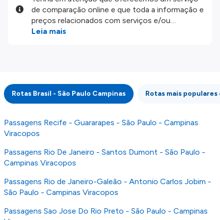
de comparação online e que toda a informação e
preços relacionados com serviços e/ou
produtos disponíveis no nosso website são
Leia mais
disponibilizados pelos nossos parceiros
externos. Fazemos o nosso melhor para lhe
mostrar informação atualizada, mas tenha em
atenção que não somos responsáveis pela
integridade ou pela precisão da informação
Rotas Brasil - São Paulo Campinas
Rotas mais populares 
publicada, por isso verifique com atenção todas
as condições no website do parceiro antes de
fazer uma reserva. Para mais detalhes verifique
Passagens Recife - Guararapes - São Paulo - Campinas
os nossos
Termos e Condições
.
Viracopos
Passagens Rio De Janeiro - Santos Dumont - São Paulo -
Campinas Viracopos
Passagens Rio de Janeiro-Galeão - Antonio Carlos Jobim -
São Paulo - Campinas Viracopos
Passagens Sao Jose Do Rio Preto - São Paulo - Campinas