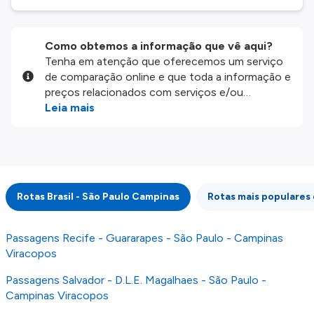
Como obtemos a informação que vê aqui?
Tenha em atenção que oferecemos um serviço
de comparação online e que toda a informação e
preços relacionados com serviços e/ou
produtos disponíveis no nosso website são
Leia mais
disponibilizados pelos nossos parceiros
externos. Fazemos o nosso melhor para lhe
mostrar informação atualizada, mas tenha em
atenção que não somos responsáveis pela
integridade ou pela precisão da informação
Rotas Brasil - São Paulo Campinas
Rotas mais populares
publicada, por isso verifique com atenção todas
as condições no website do parceiro antes de
fazer uma reserva. Para mais detalhes verifique
Passagens Recife - Guararapes - São Paulo - Campinas
os nossos
Termos e Condições
.
Viracopos
Passagens Salvador - D.L.E. Magalhaes - São Paulo -
Campinas Viracopos