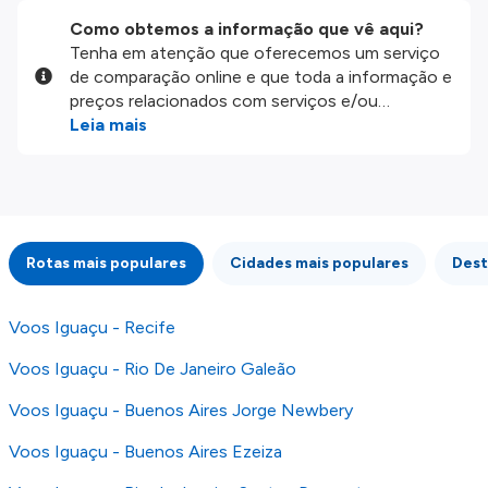
Como obtemos a informação que vê aqui?
Tenha em atenção que oferecemos um serviço
de comparação online e que toda a informação e
preços relacionados com serviços e/ou
produtos disponíveis no nosso website são
Leia mais
disponibilizados pelos nossos parceiros
externos. Fazemos o nosso melhor para lhe
mostrar informação atualizada, mas tenha em
atenção que não somos responsáveis pela
integridade ou pela precisão da informação
Rotas mais populares
Cidades mais populares
Dest
publicada, por isso verifique com atenção todas
as condições no website do parceiro antes de
fazer uma reserva. Para mais detalhes verifique
Voos Iguaçu - Recife
os nossos
Termos e Condições
.
Voos Iguaçu - Rio De Janeiro Galeão
Voos Iguaçu - Buenos Aires Jorge Newbery
Voos Iguaçu - Buenos Aires Ezeiza