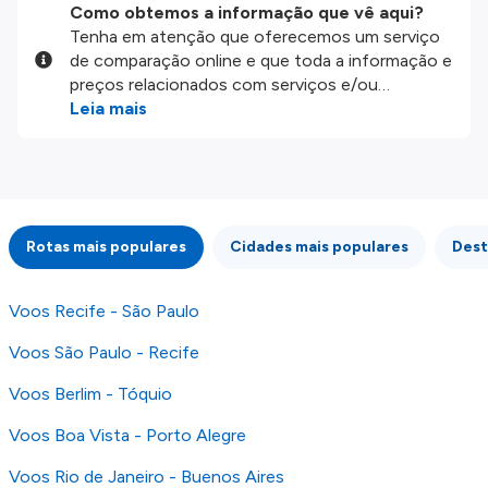
Como obtemos a informação que vê aqui?
Tenha em atenção que oferecemos um serviço
de comparação online e que toda a informação e
preços relacionados com serviços e/ou
produtos disponíveis no nosso website são
Leia mais
disponibilizados pelos nossos parceiros
externos. Fazemos o nosso melhor para lhe
mostrar informação atualizada, mas tenha em
atenção que não somos responsáveis pela
integridade ou pela precisão da informação
Rotas mais populares
Cidades mais populares
Dest
publicada, por isso verifique com atenção todas
as condições no website do parceiro antes de
fazer uma reserva. Para mais detalhes verifique
Voos Recife - São Paulo
os nossos
Termos e Condições
.
Voos São Paulo - Recife
Voos Berlim - Tóquio
Voos Boa Vista - Porto Alegre
Voos Rio de Janeiro - Buenos Aires