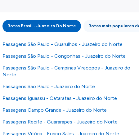
externos. Fazemos o nosso melhor para lhe
mostrar informação atualizada, mas tenha em
atenção que não somos responsáveis pela
integridade ou pela precisão da informação
Rotas Brasil - Juazeiro Do Norte
Rotas mais populares de
publicada, por isso verifique com atenção todas
as condições no website do parceiro antes de
fazer uma reserva. Para mais detalhes verifique
Passagens São Paulo - Guarulhos - Juazeiro do Norte
os nossos
Termos e Condições
.
Passagens São Paulo - Congonhas - Juazeiro do Norte
Passagens São Paulo - Campinas Viracopos - Juazeiro do
Norte
Passagens São Paulo - Juazeiro do Norte
Passagens Iguassu - Cataratas - Juazeiro do Norte
Passagens Campo Grande - Juazeiro do Norte
Passagens Recife - Guararapes - Juazeiro do Norte
Passagens Vitória - Eurico Sales - Juazeiro do Norte