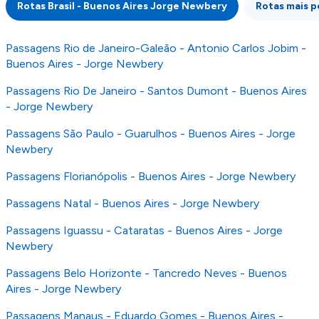
Rotas Brasil - Buenos Aires Jorge Newbery
Rotas mais p
publicada, por isso verifique com atenção todas
as condições no website do parceiro antes de
fazer uma reserva. Para mais detalhes verifique
Passagens Rio de Janeiro-Galeão - Antonio Carlos Jobim -
os nossos
Termos e Condições
.
Buenos Aires - Jorge Newbery
Passagens Rio De Janeiro - Santos Dumont - Buenos Aires
- Jorge Newbery
Passagens São Paulo - Guarulhos - Buenos Aires - Jorge
Newbery
Passagens Florianópolis - Buenos Aires - Jorge Newbery
Passagens Natal - Buenos Aires - Jorge Newbery
Passagens Iguassu - Cataratas - Buenos Aires - Jorge
Newbery
Passagens Belo Horizonte - Tancredo Neves - Buenos
Aires - Jorge Newbery
Passagens Manaus - Eduardo Gomes - Buenos Aires -