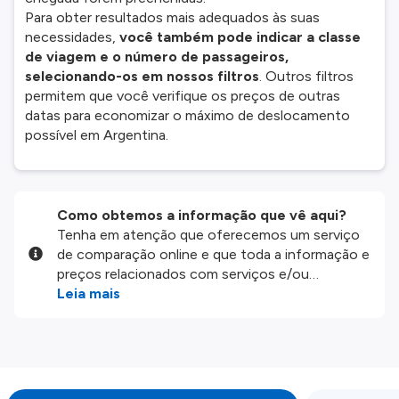
Para obter resultados mais adequados às suas
necessidades,
você também pode indicar a classe
de viagem e o número de passageiros,
selecionando-os em nossos filtros
. Outros filtros
permitem que você verifique os preços de outras
datas para economizar o máximo de deslocamento
possível em Argentina.
Como obtemos a informação que vê aqui?
Tenha em atenção que oferecemos um serviço
de comparação online e que toda a informação e
preços relacionados com serviços e/ou
produtos disponíveis no nosso website são
Leia mais
disponibilizados pelos nossos parceiros
externos. Fazemos o nosso melhor para lhe
mostrar informação atualizada, mas tenha em
atenção que não somos responsáveis pela
integridade ou pela precisão da informação