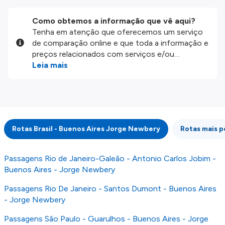
Como obtemos a informação que vê aqui?
Tenha em atenção que oferecemos um serviço
de comparação online e que toda a informação e
preços relacionados com serviços e/ou
produtos disponíveis no nosso website são
Leia mais
disponibilizados pelos nossos parceiros
externos. Fazemos o nosso melhor para lhe
mostrar informação atualizada, mas tenha em
atenção que não somos responsáveis pela
integridade ou pela precisão da informação
Rotas Brasil - Buenos Aires Jorge Newbery
Rotas mais p
publicada, por isso verifique com atenção todas
as condições no website do parceiro antes de
fazer uma reserva. Para mais detalhes verifique
Passagens Rio de Janeiro-Galeão - Antonio Carlos Jobim -
os nossos
Termos e Condições
.
Buenos Aires - Jorge Newbery
Passagens Rio De Janeiro - Santos Dumont - Buenos Aires
- Jorge Newbery
Passagens São Paulo - Guarulhos - Buenos Aires - Jorge