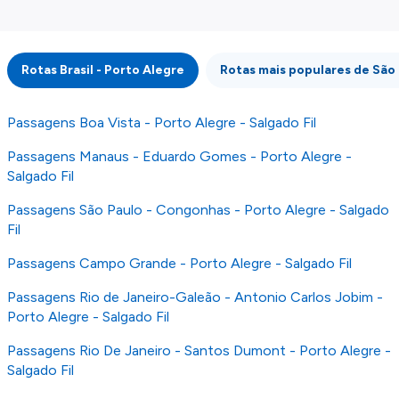
mostrar informação atualizada, mas tenha em
atenção que não somos responsáveis pela
integridade ou pela precisão da informação
Rotas Brasil - Porto Alegre
Rotas mais populares de São
publicada, por isso verifique com atenção todas
as condições no website do parceiro antes de
fazer uma reserva. Para mais detalhes verifique
Passagens Boa Vista - Porto Alegre - Salgado Fil
os nossos
Termos e Condições
.
Passagens Manaus - Eduardo Gomes - Porto Alegre -
Salgado Fil
Passagens São Paulo - Congonhas - Porto Alegre - Salgado
Fil
Passagens Campo Grande - Porto Alegre - Salgado Fil
Passagens Rio de Janeiro-Galeão - Antonio Carlos Jobim -
Porto Alegre - Salgado Fil
Passagens Rio De Janeiro - Santos Dumont - Porto Alegre -
Salgado Fil