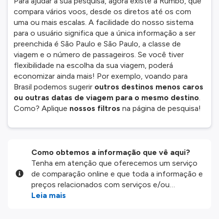
Para ajudar a sua pesquisa, agora existe a Rumbo, que
compara vários voos, desde os diretos até os com
uma ou mais escalas. A facilidade do nosso sistema
para o usuário significa que a única informação a ser
preenchida é São Paulo e São Paulo, a classe de
viagem e o número de passageiros. Se você tiver
flexibilidade na escolha da sua viagem, poderá
economizar ainda mais! Por exemplo, voando para
Brasil podemos sugerir
outros destinos menos caros
ou outras datas de viagem para o mesmo destino
.
Como? Aplique
nossos filtros
na página de pesquisa!
Como obtemos a informação que vê aqui?
Tenha em atenção que oferecemos um serviço
de comparação online e que toda a informação e
preços relacionados com serviços e/ou
produtos disponíveis no nosso website são
Leia mais
disponibilizados pelos nossos parceiros
externos. Fazemos o nosso melhor para lhe