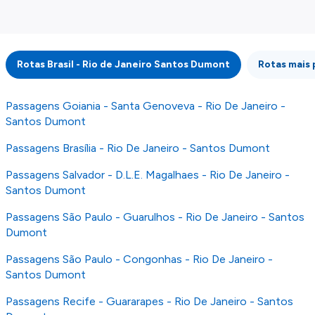
externos. Fazemos o nosso melhor para lhe
mostrar informação atualizada, mas tenha em
atenção que não somos responsáveis pela
integridade ou pela precisão da informação
Rotas Brasil - Rio de Janeiro Santos Dumont
Rotas mais
publicada, por isso verifique com atenção todas
as condições no website do parceiro antes de
fazer uma reserva. Para mais detalhes verifique
Passagens Goiania - Santa Genoveva - Rio De Janeiro -
os nossos
Termos e Condições
.
Santos Dumont
Passagens Brasília - Rio De Janeiro - Santos Dumont
Passagens Salvador - D.L.E. Magalhaes - Rio De Janeiro -
Santos Dumont
Passagens São Paulo - Guarulhos - Rio De Janeiro - Santos
Dumont
Passagens São Paulo - Congonhas - Rio De Janeiro -
Santos Dumont
Passagens Recife - Guararapes - Rio De Janeiro - Santos