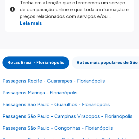
Tenha em atenção que oferecemos um serviço
de comparação online e que toda a informação e
preços relacionados com serviços e/ou
produtos disponíveis no nosso website são
Leia mais
disponibilizados pelos nossos parceiros
externos. Fazemos o nosso melhor para lhe
mostrar informação atualizada, mas tenha em
atenção que não somos responsáveis pela
integridade ou pela precisão da informação
Rotas Brasil - Florianópolis
Rotas mais populares de São
publicada, por isso verifique com atenção todas
as condições no website do parceiro antes de
fazer uma reserva. Para mais detalhes verifique
Passagens Recife - Guararapes - Florianópolis
os nossos
Termos e Condições
.
Passagens Maringa - Florianópolis
Passagens São Paulo - Guarulhos - Florianópolis
Passagens São Paulo - Campinas Viracopos - Florianópolis
Passagens São Paulo - Congonhas - Florianópolis