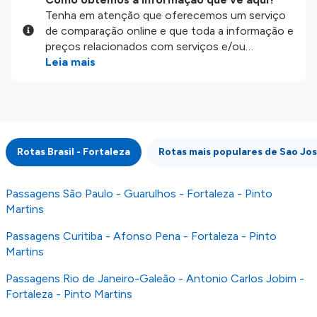
Tenha em atenção que oferecemos um serviço
de comparação online e que toda a informação e
preços relacionados com serviços e/ou
produtos disponíveis no nosso website são
Leia mais
disponibilizados pelos nossos parceiros
externos. Fazemos o nosso melhor para lhe
mostrar informação atualizada, mas tenha em
atenção que não somos responsáveis pela
integridade ou pela precisão da informação
Rotas Brasil - Fortaleza
Rotas mais populares de Sao Jos
publicada, por isso verifique com atenção todas
as condições no website do parceiro antes de
fazer uma reserva. Para mais detalhes verifique
Passagens São Paulo - Guarulhos - Fortaleza - Pinto
os nossos
Termos e Condições
.
Martins
Passagens Curitiba - Afonso Pena - Fortaleza - Pinto
Martins
Passagens Rio de Janeiro-Galeão - Antonio Carlos Jobim -
Fortaleza - Pinto Martins