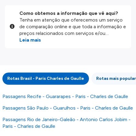
Como obtemos a informação que vê aqui?
Tenha em atenção que oferecemos um serviço
de comparação online e que toda a informação e
preços relacionados com serviços e/ou
produtos disponíveis no nosso website são
Leia mais
disponibilizados pelos nossos parceiros
externos. Fazemos o nosso melhor para lhe
mostrar informação atualizada, mas tenha em
atenção que não somos responsáveis pela
integridade ou pela precisão da informação
Rotas Brasil - Paris Charles de Gaulle
Rotas mais popular
publicada, por isso verifique com atenção todas
as condições no website do parceiro antes de
fazer uma reserva. Para mais detalhes verifique
Passagens Recife - Guararapes - Paris - Charles de Gaulle
os nossos
Termos e Condições
.
Passagens São Paulo - Guarulhos - Paris - Charles de Gaulle
Passagens Rio de Janeiro-Galeão - Antonio Carlos Jobim -
Paris - Charles de Gaulle