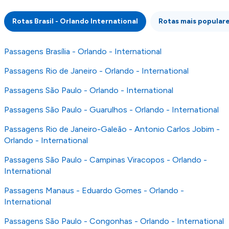
atenção que não somos responsáveis pela
integridade ou pela precisão da informação
Rotas Brasil - Orlando International
Rotas mais populare
publicada, por isso verifique com atenção todas
as condições no website do parceiro antes de
fazer uma reserva. Para mais detalhes verifique
Passagens Brasília - Orlando - International
os nossos
Termos e Condições
.
Passagens Rio de Janeiro - Orlando - International
Passagens São Paulo - Orlando - International
Passagens São Paulo - Guarulhos - Orlando - International
Passagens Rio de Janeiro-Galeão - Antonio Carlos Jobim -
Orlando - International
Passagens São Paulo - Campinas Viracopos - Orlando -
International
Passagens Manaus - Eduardo Gomes - Orlando -
International
Passagens São Paulo - Congonhas - Orlando - International