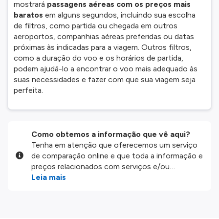
mostrará
passagens aéreas com os preços mais
baratos
em alguns segundos, incluindo sua escolha
de filtros, como partida ou chegada em outros
aeroportos, companhias aéreas preferidas ou datas
próximas às indicadas para a viagem. Outros filtros,
como a duração do voo e os horários de partida,
podem ajudá-lo a encontrar o voo mais adequado às
suas necessidades e fazer com que sua viagem seja
perfeita.
Como obtemos a informação que vê aqui?
Tenha em atenção que oferecemos um serviço
de comparação online e que toda a informação e
preços relacionados com serviços e/ou
produtos disponíveis no nosso website são
Leia mais
disponibilizados pelos nossos parceiros
externos. Fazemos o nosso melhor para lhe
mostrar informação atualizada, mas tenha em