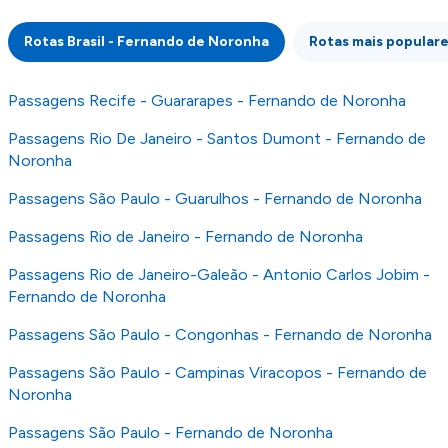
atenção que não somos responsáveis pela
integridade ou pela precisão da informação
Rotas Brasil - Fernando de Noronha
Rotas mais populare
publicada, por isso verifique com atenção todas
as condições no website do parceiro antes de
fazer uma reserva. Para mais detalhes verifique
Passagens Recife - Guararapes - Fernando de Noronha
os nossos
Termos e Condições
.
Passagens Rio De Janeiro - Santos Dumont - Fernando de
Noronha
Passagens São Paulo - Guarulhos - Fernando de Noronha
Passagens Rio de Janeiro - Fernando de Noronha
Passagens Rio de Janeiro-Galeão - Antonio Carlos Jobim -
Fernando de Noronha
Passagens São Paulo - Congonhas - Fernando de Noronha
Passagens São Paulo - Campinas Viracopos - Fernando de
Noronha
Passagens São Paulo - Fernando de Noronha