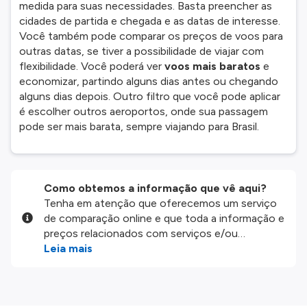
medida para suas necessidades. Basta preencher as
cidades de partida e chegada e as datas de interesse.
Você também pode comparar os preços de voos para
outras datas, se tiver a possibilidade de viajar com
flexibilidade. Você poderá ver
voos mais baratos
e
economizar, partindo alguns dias antes ou chegando
alguns dias depois. Outro filtro que você pode aplicar
é escolher outros aeroportos, onde sua passagem
pode ser mais barata, sempre viajando para Brasil.
Como obtemos a informação que vê aqui?
Tenha em atenção que oferecemos um serviço
de comparação online e que toda a informação e
preços relacionados com serviços e/ou
produtos disponíveis no nosso website são
Leia mais
disponibilizados pelos nossos parceiros
externos. Fazemos o nosso melhor para lhe
mostrar informação atualizada, mas tenha em