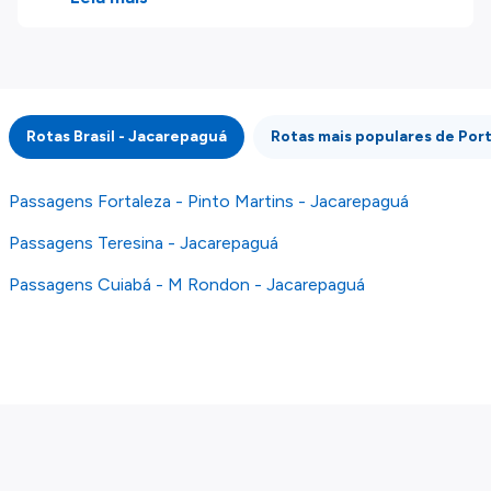
disponibilizados pelos nossos parceiros
externos. Fazemos o nosso melhor para lhe
mostrar informação atualizada, mas tenha em
atenção que não somos responsáveis pela
integridade ou pela precisão da informação
Rotas Brasil - Jacarepaguá
Rotas mais populares de Por
publicada, por isso verifique com atenção todas
as condições no website do parceiro antes de
fazer uma reserva. Para mais detalhes verifique
Passagens Fortaleza - Pinto Martins - Jacarepaguá
os nossos
Termos e Condições
.
Passagens Teresina - Jacarepaguá
Passagens Cuiabá - M Rondon - Jacarepaguá