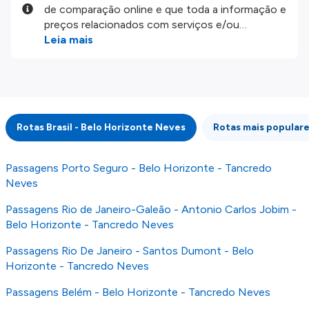
de comparação online e que toda a informação e
preços relacionados com serviços e/ou
produtos disponíveis no nosso website são
Leia mais
disponibilizados pelos nossos parceiros
externos. Fazemos o nosso melhor para lhe
mostrar informação atualizada, mas tenha em
atenção que não somos responsáveis pela
integridade ou pela precisão da informação
Rotas Brasil - Belo Horizonte Neves
Rotas mais popular
publicada, por isso verifique com atenção todas
as condições no website do parceiro antes de
fazer uma reserva. Para mais detalhes verifique
Passagens Porto Seguro - Belo Horizonte - Tancredo
os nossos
Termos e Condições
.
Neves
Passagens Rio de Janeiro-Galeão - Antonio Carlos Jobim -
Belo Horizonte - Tancredo Neves
Passagens Rio De Janeiro - Santos Dumont - Belo
Horizonte - Tancredo Neves
Passagens Belém - Belo Horizonte - Tancredo Neves