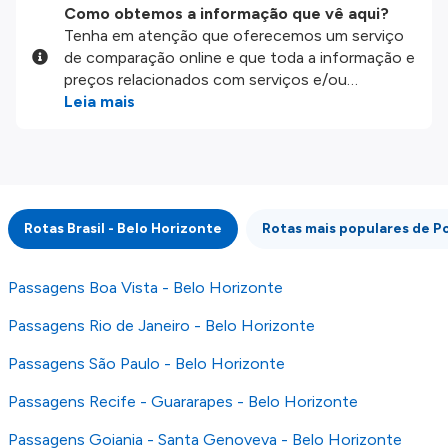
Como obtemos a informação que vê aqui?
Tenha em atenção que oferecemos um serviço
de comparação online e que toda a informação e
preços relacionados com serviços e/ou
produtos disponíveis no nosso website são
Leia mais
disponibilizados pelos nossos parceiros
externos. Fazemos o nosso melhor para lhe
mostrar informação atualizada, mas tenha em
atenção que não somos responsáveis pela
integridade ou pela precisão da informação
Rotas Brasil - Belo Horizonte
Rotas mais populares de P
publicada, por isso verifique com atenção todas
as condições no website do parceiro antes de
fazer uma reserva. Para mais detalhes verifique
Passagens Boa Vista - Belo Horizonte
os nossos
Termos e Condições
.
Passagens Rio de Janeiro - Belo Horizonte
Passagens São Paulo - Belo Horizonte
Passagens Recife - Guararapes - Belo Horizonte
Passagens Goiania - Santa Genoveva - Belo Horizonte