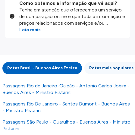
Como obtemos a informação que vê aqui?
Tenha em atenção que oferecemos um serviço
de comparação online e que toda a informação e
preços relacionados com serviços e/ou
produtos disponíveis no nosso website são
Leia mais
disponibilizados pelos nossos parceiros
externos. Fazemos o nosso melhor para lhe
mostrar informação atualizada, mas tenha em
atenção que não somos responsáveis pela
integridade ou pela precisão da informação
Rotas Brasil - Buenos Aires Ezeiza
Rotas mais populares
publicada, por isso verifique com atenção todas
as condições no website do parceiro antes de
fazer uma reserva. Para mais detalhes verifique
Passagens Rio de Janeiro-Galeão - Antonio Carlos Jobim -
os nossos
Termos e Condições
.
Buenos Aires - Ministro Pistarini
Passagens Rio De Janeiro - Santos Dumont - Buenos Aires
- Ministro Pistarini
Passagens São Paulo - Guarulhos - Buenos Aires - Ministro
Pistarini