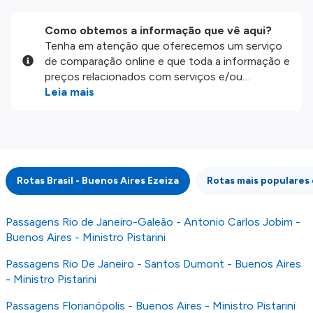
Como obtemos a informação que vê aqui?
Tenha em atenção que oferecemos um serviço
de comparação online e que toda a informação e
preços relacionados com serviços e/ou
produtos disponíveis no nosso website são
Leia mais
disponibilizados pelos nossos parceiros
externos. Fazemos o nosso melhor para lhe
mostrar informação atualizada, mas tenha em
atenção que não somos responsáveis pela
integridade ou pela precisão da informação
Rotas Brasil - Buenos Aires Ezeiza
Rotas mais populares
publicada, por isso verifique com atenção todas
as condições no website do parceiro antes de
fazer uma reserva. Para mais detalhes verifique
Passagens Rio de Janeiro-Galeão - Antonio Carlos Jobim -
os nossos
Termos e Condições
.
Buenos Aires - Ministro Pistarini
Passagens Rio De Janeiro - Santos Dumont - Buenos Aires
- Ministro Pistarini
Passagens Florianópolis - Buenos Aires - Ministro Pistarini