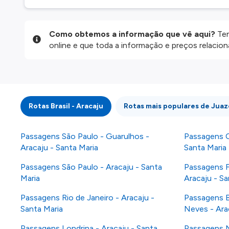
Como obtemos a informação que vê aqui?
Ten
online e que toda a informação e preços relaci
website são disponibilizados pelos nossos parce
informação atualizada, mas tenha em atenção qu
da informação publicada, por isso verifique com
fazer uma reserva. Para mais detalhes verifique 
Rotas Brasil - Aracaju
Rotas mais populares de Juaz
Passagens São Paulo - Guarulhos -
Passagens C
Aracaju - Santa Maria
Santa Maria
Passagens São Paulo - Aracaju - Santa
Passagens Fo
Maria
Aracaju - Sa
Passagens Rio de Janeiro - Aracaju -
Passagens B
Santa Maria
Neves - Ara
Passagens Londrina - Aracaju - Santa
Passagens N