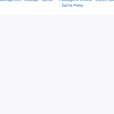
- Santa Maria
Links
Voos por país
Linhas Aéreas