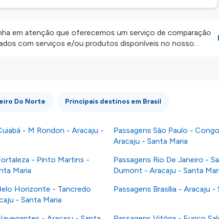
ha em atenção que oferecemos um serviço de comparação
onados com serviços e/ou produtos disponíveis no nosso
iros externos. Fazemos o nosso melhor para lhe mostrar
e não somos responsáveis pela integridade ou pela precisão
 atenção todas as condições no website do parceiro antes de
os nossos
Termos e Condições
.
eiro Do Norte
Principais destinos em Brasil
uiabá - M Rondon - Aracaju -
Passagens São Paulo - Congo
Aracaju - Santa Maria
rtaleza - Pinto Martins -
Passagens Rio De Janeiro - S
nta Maria
Dumont - Aracaju - Santa Mar
elo Horizonte - Tancredo
Passagens Brasília - Aracaju -
caju - Santa Maria
avegantes - Aracaju - Santa
Passagens Vitória - Eurico Sal