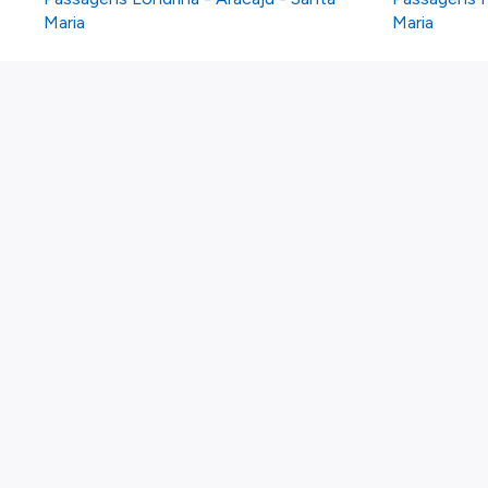
Maria
Maria
Sobre nós
Política de privacidade
Política de cookies
Gerir cookies
Termos e Condições
Associe-se a nós