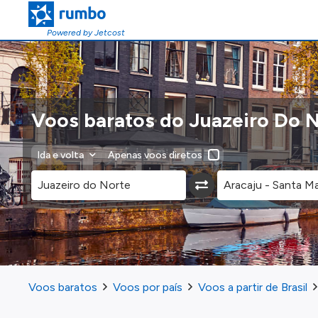
Powered by Jetcost
Voos baratos do Juazeiro Do N
Ida e volta
Apenas voos diretos
Voos baratos
Voos por país
Voos a partir de Brasil