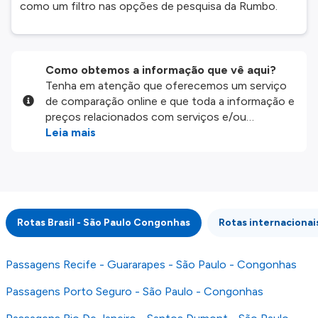
como um filtro nas opções de pesquisa da Rumbo.
Como obtemos a informação que vê aqui?
Tenha em atenção que oferecemos um serviço
de comparação online e que toda a informação e
preços relacionados com serviços e/ou
produtos disponíveis no nosso website são
Leia mais
disponibilizados pelos nossos parceiros
externos. Fazemos o nosso melhor para lhe
mostrar informação atualizada, mas tenha em
atenção que não somos responsáveis pela
integridade ou pela precisão da informação
Rotas Brasil - São Paulo Congonhas
Rotas internaciona
publicada, por isso verifique com atenção todas
as condições no website do parceiro antes de
fazer uma reserva. Para mais detalhes verifique
Passagens Recife - Guararapes - São Paulo - Congonhas
os nossos
Termos e Condições
.
Passagens Porto Seguro - São Paulo - Congonhas