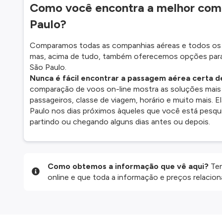
Como você encontra a melhor comb
Paulo?
Comparamos todas as companhias aéreas e todos os t
mas, acima de tudo, também oferecemos opções para 
São Paulo.
Nunca é fácil encontrar a passagem aérea certa d
comparação de voos on-line mostra as soluções mais
passageiros, classe de viagem, horário e muito mais.
Paulo nos dias próximos àqueles que você está pesqu
partindo ou chegando alguns dias antes ou depois.
Como obtemos a informação que vê aqui?
Ten
online e que toda a informação e preços relaci
website são disponibilizados pelos nossos parce
informação atualizada, mas tenha em atenção qu
da informação publicada, por isso verifique com
fazer uma reserva. Para mais detalhes verifique 