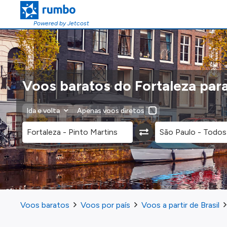
Powered by Jetcost
Voos baratos do Fortaleza par
Ida e volta
Apenas voos diretos
Voos baratos
Voos por país
Voos a partir de Brasil