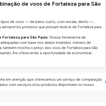
inação de voos de Fortaleza para São
ipos de voos — de baixo custo, com escala, direto —,
aeroportos próximos que possam levá-lo de Fortaleza para
e Fortaleza para São Paulo
. Nossa ferramenta de
 adequadas com base nos dados inseridos: número de
 Ela também mostra o preço dos voos de Fortaleza para São
isando, lhe oferecendo a oportunidade de economizar,
ha em atenção que oferecemos um serviço de comparação
onados com serviços e/ou produtos disponíveis no nosso
iros externos. Fazemos o nosso melhor para lhe mostrar
e não somos responsáveis pela integridade ou pela precisão
 atenção todas as condições no website do parceiro antes de
os nossos
Termos e Condições
.