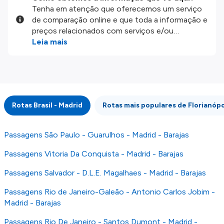
Tenha em atenção que oferecemos um serviço
de comparação online e que toda a informação e
preços relacionados com serviços e/ou
produtos disponíveis no nosso website são
Leia mais
disponibilizados pelos nossos parceiros
externos. Fazemos o nosso melhor para lhe
mostrar informação atualizada, mas tenha em
atenção que não somos responsáveis pela
integridade ou pela precisão da informação
Rotas Brasil - Madrid
Rotas mais populares de Florianópo
publicada, por isso verifique com atenção todas
as condições no website do parceiro antes de
fazer uma reserva. Para mais detalhes verifique
Passagens São Paulo - Guarulhos - Madrid - Barajas
os nossos
Termos e Condições
.
Passagens Vitoria Da Conquista - Madrid - Barajas
Passagens Salvador - D.L.E. Magalhaes - Madrid - Barajas
Passagens Rio de Janeiro-Galeão - Antonio Carlos Jobim -
Madrid - Barajas
Passagens Rio De Janeiro - Santos Dumont - Madrid -