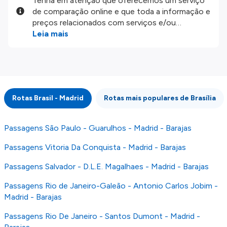
Tenha em atenção que oferecemos um serviço
de comparação online e que toda a informação e
preços relacionados com serviços e/ou
produtos disponíveis no nosso website são
Leia mais
disponibilizados pelos nossos parceiros
externos. Fazemos o nosso melhor para lhe
mostrar informação atualizada, mas tenha em
atenção que não somos responsáveis pela
integridade ou pela precisão da informação
Rotas Brasil - Madrid
Rotas mais populares de Brasília
publicada, por isso verifique com atenção todas
as condições no website do parceiro antes de
fazer uma reserva. Para mais detalhes verifique
Passagens São Paulo - Guarulhos - Madrid - Barajas
os nossos
Termos e Condições
.
Passagens Vitoria Da Conquista - Madrid - Barajas
Passagens Salvador - D.L.E. Magalhaes - Madrid - Barajas
Passagens Rio de Janeiro-Galeão - Antonio Carlos Jobim -
Madrid - Barajas
Passagens Rio De Janeiro - Santos Dumont - Madrid -