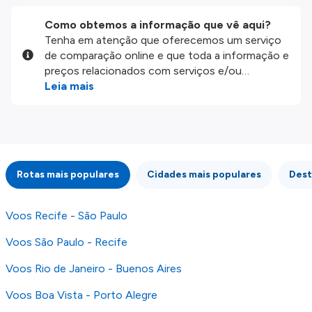
Como obtemos a informação que vê aqui?
Tenha em atenção que oferecemos um serviço
de comparação online e que toda a informação e
preços relacionados com serviços e/ou
produtos disponíveis no nosso website são
Leia mais
disponibilizados pelos nossos parceiros
externos. Fazemos o nosso melhor para lhe
mostrar informação atualizada, mas tenha em
atenção que não somos responsáveis pela
integridade ou pela precisão da informação
Rotas mais populares
Cidades mais populares
Dest
publicada, por isso verifique com atenção todas
as condições no website do parceiro antes de
fazer uma reserva. Para mais detalhes verifique
Voos Recife - São Paulo
os nossos
Termos e Condições
.
Voos São Paulo - Recife
Voos Rio de Janeiro - Buenos Aires
Voos Boa Vista - Porto Alegre