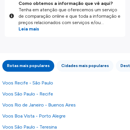
Como obtemos a informação que vê aqui?
Tenha em atenção que oferecemos um serviço
de comparação online e que toda a informação e
preços relacionados com serviços e/ou
produtos disponíveis no nosso website são
Leia mais
disponibilizados pelos nossos parceiros
externos. Fazemos o nosso melhor para lhe
mostrar informação atualizada, mas tenha em
atenção que não somos responsáveis pela
integridade ou pela precisão da informação
Rotas mais populares
Cidades mais populares
Dest
publicada, por isso verifique com atenção todas
as condições no website do parceiro antes de
fazer uma reserva. Para mais detalhes verifique
Voos Recife - São Paulo
os nossos
Termos e Condições
.
Voos São Paulo - Recife
Voos Rio de Janeiro - Buenos Aires
Voos Boa Vista - Porto Alegre
Voos São Paulo - Teresina