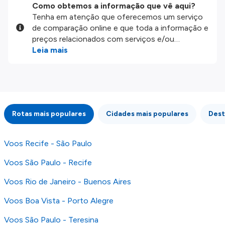
Como obtemos a informação que vê aqui?
Tenha em atenção que oferecemos um serviço
de comparação online e que toda a informação e
preços relacionados com serviços e/ou
produtos disponíveis no nosso website são
Leia mais
disponibilizados pelos nossos parceiros
externos. Fazemos o nosso melhor para lhe
mostrar informação atualizada, mas tenha em
atenção que não somos responsáveis pela
integridade ou pela precisão da informação
Rotas mais populares
Cidades mais populares
Dest
publicada, por isso verifique com atenção todas
as condições no website do parceiro antes de
fazer uma reserva. Para mais detalhes verifique
Voos Recife - São Paulo
os nossos
Termos e Condições
.
Voos São Paulo - Recife
Voos Rio de Janeiro - Buenos Aires
Voos Boa Vista - Porto Alegre
Voos São Paulo - Teresina