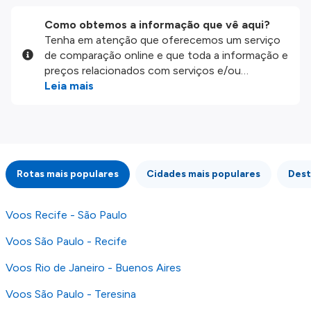
Como obtemos a informação que vê aqui?
Tenha em atenção que oferecemos um serviço
de comparação online e que toda a informação e
preços relacionados com serviços e/ou
produtos disponíveis no nosso website são
Leia mais
disponibilizados pelos nossos parceiros
externos. Fazemos o nosso melhor para lhe
mostrar informação atualizada, mas tenha em
atenção que não somos responsáveis pela
integridade ou pela precisão da informação
Rotas mais populares
Cidades mais populares
Dest
publicada, por isso verifique com atenção todas
as condições no website do parceiro antes de
fazer uma reserva. Para mais detalhes verifique
Voos Recife - São Paulo
os nossos
Termos e Condições
.
Voos São Paulo - Recife
Voos Rio de Janeiro - Buenos Aires
Voos São Paulo - Teresina