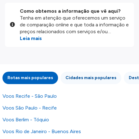
Como obtemos a informação que vê aqui?
Tenha em atenção que oferecemos um serviço
de comparação online e que toda a informação e
preços relacionados com serviços e/ou
produtos disponíveis no nosso website são
Leia mais
disponibilizados pelos nossos parceiros
externos. Fazemos o nosso melhor para lhe
mostrar informação atualizada, mas tenha em
atenção que não somos responsáveis pela
integridade ou pela precisão da informação
Rotas mais populares
Cidades mais populares
Dest
publicada, por isso verifique com atenção todas
as condições no website do parceiro antes de
fazer uma reserva. Para mais detalhes verifique
Voos Recife - São Paulo
os nossos
Termos e Condições
.
Voos São Paulo - Recife
Voos Berlim - Tóquio
Voos Rio de Janeiro - Buenos Aires