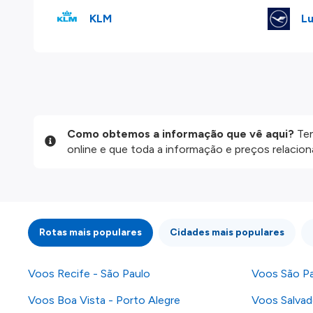
KLM
Lu
Como obtemos a informação que vê aqui?
Ten
online e que toda a informação e preços relaci
website são disponibilizados pelos nossos parce
informação atualizada, mas tenha em atenção qu
da informação publicada, por isso verifique com
fazer uma reserva. Para mais detalhes verifique 
Rotas mais populares
Cidades mais populares
Voos Recife - São Paulo
Voos São Pa
Voos Boa Vista - Porto Alegre
Voos Salvad