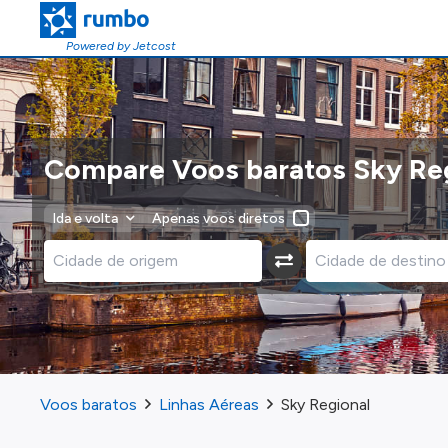
Powered by Jetcost
Compare Voos baratos Sky Re
Ida e volta
Apenas voos diretos
Voos baratos
Linhas Aéreas
Sky Regional