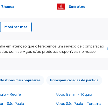
fthansa
Emirates
Mostrar mas
ha em atenção que oferecemos um serviço de comparação
onados com serviços e/ou produtos disponíveis no nosso
iros externos. Fazemos o nosso melhor para lhe mostrar
e não somos responsáveis pela integridade ou pela precisão
 atenção todas as condições no website do parceiro antes de
os nossos
Termos e Condições
.
Destinos mais populares
Principais cidades de partida
ulo - Recife
Voos Berlim - Tóquio
or - São Paulo
Voos São Paulo - Teresina