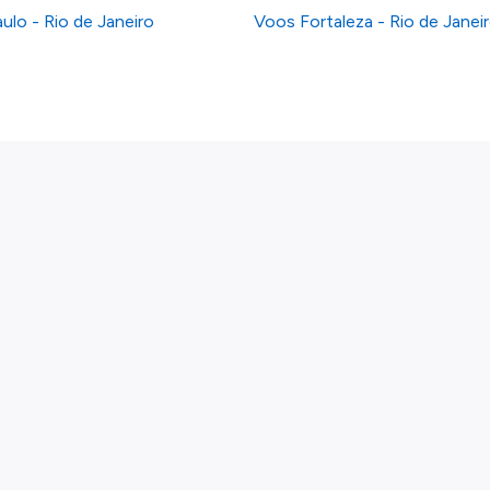
ulo - Rio de Janeiro
Voos Fortaleza - Rio de Janei
Links
Voos por país