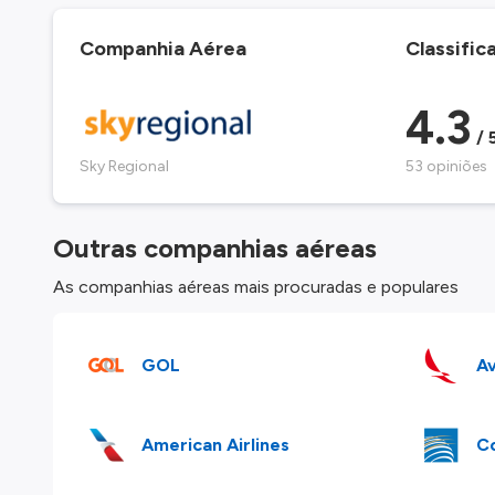
Companhia Aérea
Classific
4.3
/ 
Sky Regional
53 opiniões
Outras companhias aéreas
As companhias aéreas mais procuradas e populares
GOL
Av
American Airlines
Co