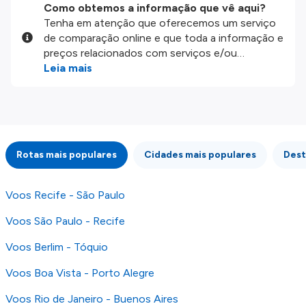
Como obtemos a informação que vê aqui?
Tenha em atenção que oferecemos um serviço
de comparação online e que toda a informação e
preços relacionados com serviços e/ou
produtos disponíveis no nosso website são
Leia mais
disponibilizados pelos nossos parceiros
externos. Fazemos o nosso melhor para lhe
mostrar informação atualizada, mas tenha em
atenção que não somos responsáveis pela
integridade ou pela precisão da informação
Rotas mais populares
Cidades mais populares
Dest
publicada, por isso verifique com atenção todas
as condições no website do parceiro antes de
fazer uma reserva. Para mais detalhes verifique
Voos Recife - São Paulo
os nossos
Termos e Condições
.
Voos São Paulo - Recife
Voos Berlim - Tóquio
Voos Boa Vista - Porto Alegre
Voos Rio de Janeiro - Buenos Aires